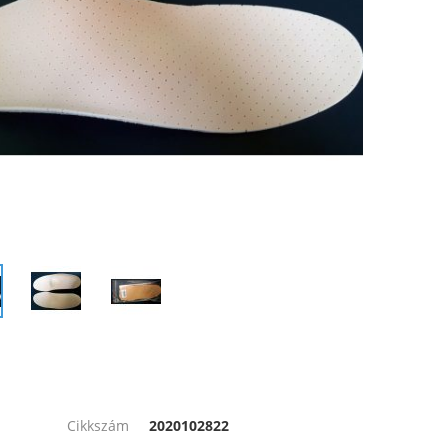
Cikkszám
2020102822