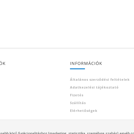
IÓK
INFORMÁCIÓK
Általános szerződési feltételek
Adatkezelési tájékoztató
Fizetés
Szállítás
Elérhetőségek
ebb körű funkcionalitáshoz (marketing, statisztika, személyre szabás) egyéb c