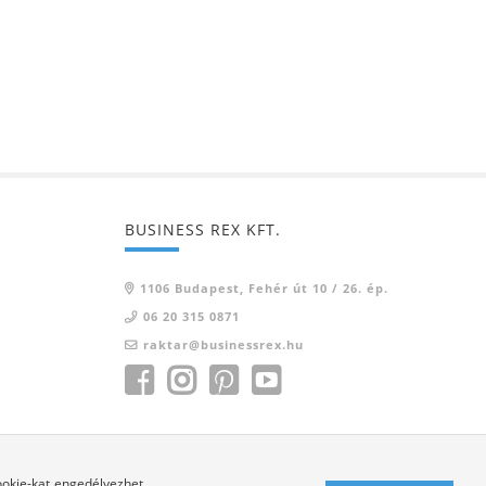
BUSINESS REX KFT.
1106 Budapest, Fehér út 10 / 26. ép.
06 20 315 0871
raktar@businessrex.hu
ookie-kat engedélyezhet.