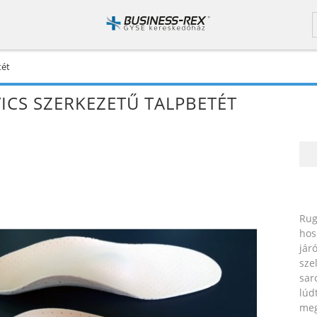
tét
ICS SZERKEZETŰ TALPBETÉT
Ru
hos
jár
sze
sar
lúd
meg