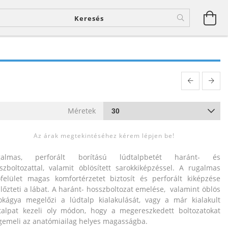
Méretek
Az árak megtekintéséhez kérem lépjen be!
galmas, perforált borítású lúdtalpbetét haránt- és
szboltozattal, valamit öblösített sarokkiképzéssel. A rugalmas
ófelület magas komfortérzetet biztosít és perforált kiképzése
llőzteti a lábat. A haránt- hosszboltozat emelése, valamint öblös
okágya megelőzi a lúdtalp kialakulását, vagy a már kialakult
talpat kezeli oly módon, hogy a megereszkedett boltozatokat
emeli az anatómiailag helyes magasságba.