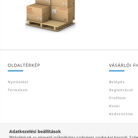
OLDALTÉRKÉP
VÁSÁRLÓI F
Nyitóoldal
Belépés
Termékek
Regisztráció
Profilom
Kosár
Kedvenceim
Adatkezelési beállítások
Weboldalunk az alapvető működéshez szükséges cookie-kat használ. Széles